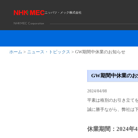
ニッパツ・メック株式会社
NHKMEC Corporation
ホーム
>
ニュース・トピックス
>
GW期間中休業のお知らせ
GW期間中休業のお
2024/04/08
平素は格別のお引き立て
誠に勝手ながら、弊社は
休業期間：2024年