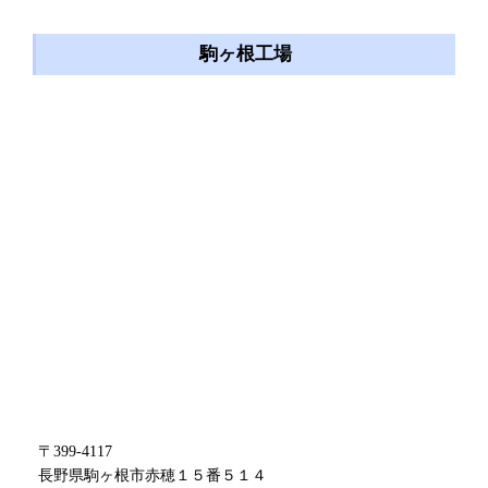
駒ヶ根工場
〒399-4117
長野県駒ヶ根市赤穂１５番５１４